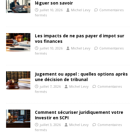
léguer son savoir
juillet 10, 2026
Michel Levy
Commentaires
fermés
Les impacts de ne pas payer d impot sur
vos finances
juillet 10, 2026
Michel Levy
Commentaires
fermés
Jugement ou appel : quelles options après
une décision de tribunal
juillet 7, 2026
Michel Levy
Commentaires
fermés
Comment sécuriser juridiquement votre
Investir en SCPI
juillet 3, 2026
Michel Levy
Commentaires
fermés