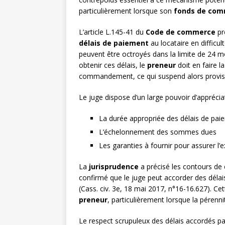
particulièrement lorsque son
fonds de co
L’article L.145-41 du
Code de commerce
pré
délais de paiement
au locataire en diffic
peuvent être octroyés dans la limite de 24 m
obtenir ces délais, le
preneur
doit en faire l
commandement, ce qui suspend alors provisoi
Le juge dispose d’un large pouvoir d’appréciat
La durée appropriée des délais de pai
L’échelonnement des sommes dues
Les garanties à fournir pour assurer l’
La
jurisprudence
a précisé les contours de c
confirmé que le juge peut accorder des délai
(Cass. civ. 3e, 18 mai 2017, n°16-16.627). Cett
preneur
, particulièrement lorsque la péren
Le respect scrupuleux des délais accordés par