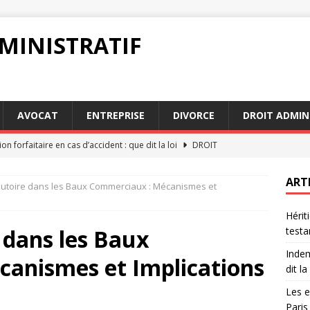
MINISTRATIF
AVOCAT
ENTREPRISE
DIVORCE
DROIT ADMIN
on forfaitaire en cas d’accident : que dit la loi
DROIT
 fréquentes avec avocats succession Paris à éviter
AVOCAT
ART
lutoire dans les Baux Commerciaux : Mécanismes et
acte authentique : pourquoi c’est indispensable pour une
Hérit
 dans les Baux
testa
on forfaitaire : guide pratique pour les assurés
JURIDIQUE
Indem
anismes et Implications
droits et devoirs en matière de testament et de succession
dit la 
Les e
Paris