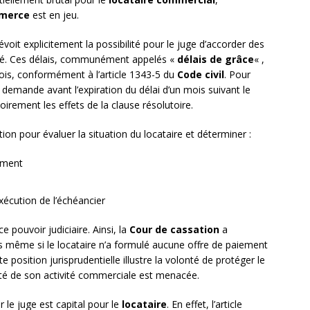
mmerce
est en jeu.
voit explicitement la possibilité pour le juge d’accorder des
ulté. Ces délais, communément appelés «
délais de grâce
« ,
ois, conformément à l’article 1343-5 du
Code civil
. Pour
a demande avant l’expiration du délai d’un mois suivant le
rement les effets de la clause résolutoire.
ion pour évaluer la situation du locataire et déterminer :
ement
exécution de l’échéancier
e pouvoir judiciaire. Ainsi, la
Cour de cassation
a
s même si le locataire n’a formulé aucune offre de paiement
e position jurisprudentielle illustre la volonté de protéger le
nité de son activité commerciale est menacée.
 le juge est capital pour le
locataire
. En effet, l’article