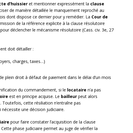
cte d’huissier
et mentionner expressément la
clause
réciser de manière détaillée le manquement reproché au
mois dont dispose ce dernier pour y remédier. La
Cour de
mission de la référence explicite à la clause résolutoire
our déclencher le mécanisme résolutoire (Cass. civ. 3e, 27
 doit détailler :
yers, charges, taxes…)
 de plein droit à défaut de paiement dans le délai d’un mois
signification du commandement, si le
locataire
n’a pas
oire
est en principe acquise. Le
bailleur
peut alors
. Toutefois, cette résiliation n’entraîne pas
 nécessite une décision judiciaire.
iaire
pour faire constater l’acquisition de la clause
. Cette phase judiciaire permet au juge de vérifier la