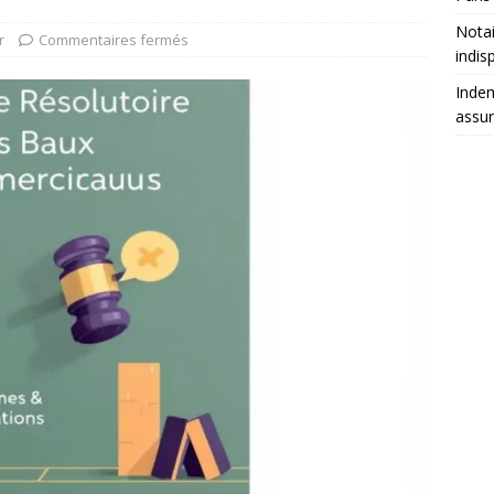
Notai
r
Commentaires fermés
indis
Indem
assu