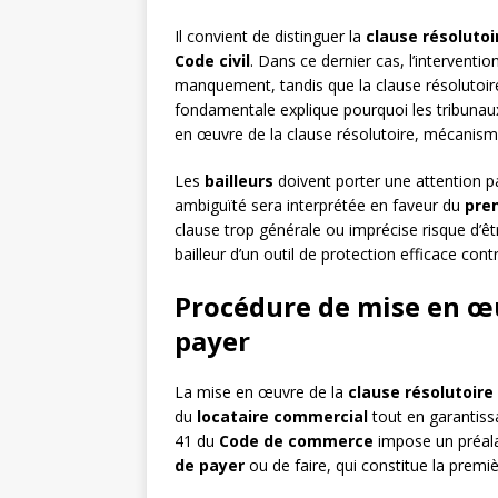
Il convient de distinguer la
clause résolutoi
Code civil
. Dans ce dernier cas, l’interventi
manquement, tandis que la clause résolutoire 
fondamentale explique pourquoi les tribunaux
en œuvre de la clause résolutoire, mécanisme
Les
bailleurs
doivent porter une attention par
ambiguïté sera interprétée en faveur du
pre
clause trop générale ou imprécise risque d’êtr
bailleur d’un outil de protection efficace co
Procédure de mise en 
payer
La mise en œuvre de la
clause résolutoire
du
locataire commercial
tout en garantissan
41 du
Code de commerce
impose un préalab
de payer
ou de faire, qui constitue la premi