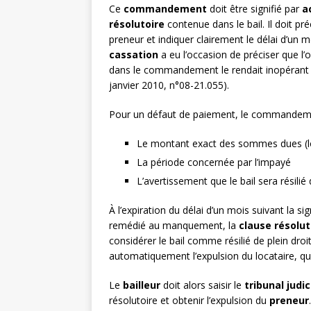
Ce
commandement
doit être signifié par
a
résolutoire
contenue dans le bail. Il doit p
preneur et indiquer clairement le délai d’un 
cassation
a eu l’occasion de préciser que l’o
dans le commandement le rendait inopérant p
janvier 2010, n°08-21.055).
Pour un défaut de paiement, le commandement
Le montant exact des sommes dues (lo
La période concernée par l’impayé
L’avertissement que le bail sera résilié
À l’expiration du délai d’un mois suivant la 
remédié au manquement, la
clause résolut
considérer le bail comme résilié de plein droit
automatiquement l’expulsion du locataire, qui
Le
bailleur
doit alors saisir le
tribunal judic
résolutoire et obtenir l’expulsion du
preneur