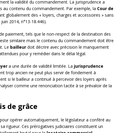
mment la validité du commandement. La jurisprudence a
ives au contenu du commandement. Par exemple, la
Cour de
 globalement des « loyers, charges et accessoires » sans
12 juin 2014, n°13-18.446).
e paiement, tels que le non-respect de la destination des
 reste similaire mais le contenu du commandement doit être
t. Le
bailleur
doit décrire avec précision le manquement
ttendues pour y remédier dans le délai légal.
yer
a une durée de validité limitée. La
jurisprudence
 trop ancien ne peut plus servir de fondement à
ent si le bailleur a continué à percevoir des loyers après
’analyser comme une renonciation tacite à se prévaloir de la
is de grâce
pour opérer automatiquement, le législateur a conféré au
sa rigueur. Ces prérogatives judiciaires constituent un
iellement brutal pour le
locataire commercial
,