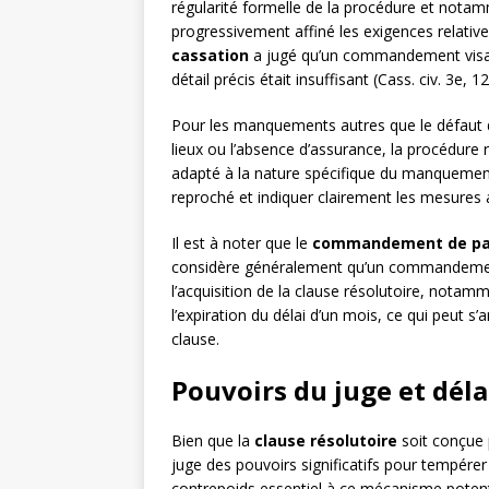
régularité formelle de la procédure et nota
progressivement affiné les exigences relat
cassation
a jugé qu’un commandement visant
détail précis était insuffisant (Cass. civ. 3e, 
Pour les manquements autres que le défaut d
lieux ou l’absence d’assurance, la procédure
adapté à la nature spécifique du manquemen
reproché et indiquer clairement les mesures a
Il est à noter que le
commandement de pa
considère généralement qu’un commandement
l’acquisition de la clause résolutoire, notamm
l’expiration du délai d’un mois, ce qui peut s
clause.
Pouvoirs du juge et déla
Bien que la
clause résolutoire
soit conçue 
juge des pouvoirs significatifs pour tempérer 
contrepoids essentiel à ce mécanisme potent