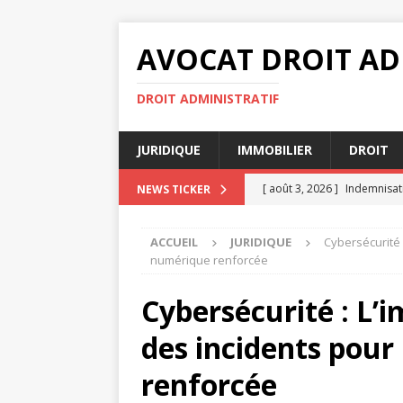
AVOCAT DROIT AD
DROIT ADMINISTRATIF
JURIDIQUE
IMMOBILIER
DROIT
[ août 3, 2026 ]
Indemnisati
NEWS TICKER
[ juillet 31, 2026 ]
Rapports 
ACCUEIL
JURIDIQUE
Cybersécurité 
[ juillet 31, 2026 ]
Plainte c
numérique renforcée
[ juillet 30, 2026 ]
Délai déc
Cybersécurité : L’
[ août 4, 2026 ]
Notaire et 
des incidents pou
succession
JURIDIQUE
renforcée