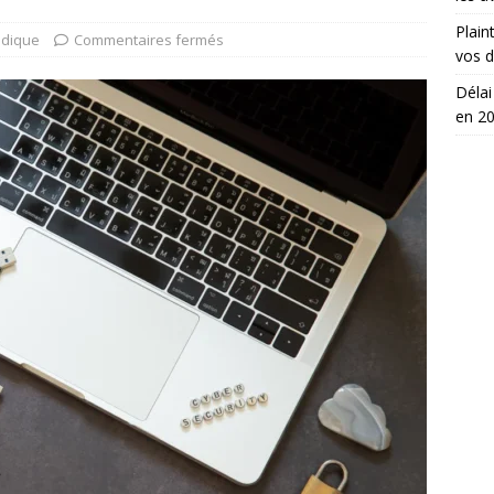
Plain
idique
Commentaires fermés
vos d
Délai
en 2