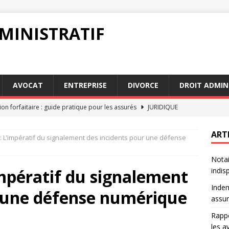
MINISTRATIF
AVOCAT
ENTREPRISE
DIVORCE
DROIT ADMIN
on forfaitaire : guide pratique pour les assurés
JURIDIQUE
circonstanciés : exemples pratiques pour les avocats
AVOCAT
ART
: L’impératif du signalement des incidents pour une défense
ontre un tiers : étapes pour faire valoir vos droits
DROIT
Notai
laration sinistre : guide pour les assurés en 2026
JURIDIQUE
impératif du signalement
indis
acte authentique : pourquoi c’est indispensable pour une
Indem
r une défense numérique
assu
Rappo
les a