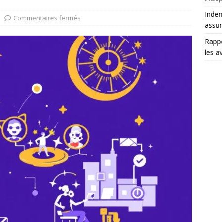
Indem
Commentaires fermés
assu
Rappo
les a