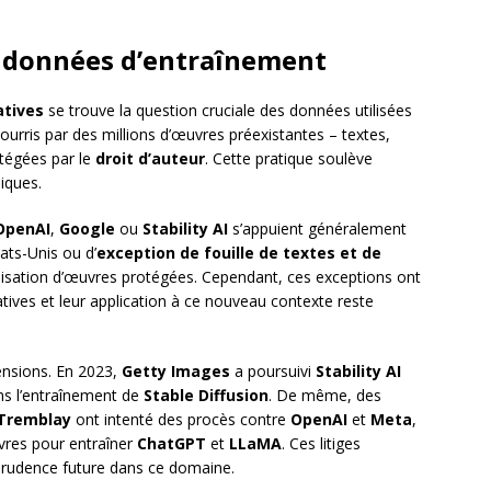
s données d’entraînement
atives
se trouve la question cruciale des données utilisées
urris par des millions d’œuvres préexistantes – textes,
tégées par le
droit d’auteur
. Cette pratique soulève
hiques.
OpenAI
,
Google
ou
Stability AI
s’appuient généralement
tats-Unis ou d’
exception de fouille de textes et de
ilisation d’œuvres protégées. Cependant, ces exceptions ont
ives et leur application à ce nouveau contexte reste
tensions. En 2023,
Getty Images
a poursuivi
Stability AI
ans l’entraînement de
Stable Diffusion
. De même, des
 Tremblay
ont intenté des procès contre
OpenAI
et
Meta
,
livres pour entraîner
ChatGPT
et
LLaMA
. Ces litiges
prudence future dans ce domaine.