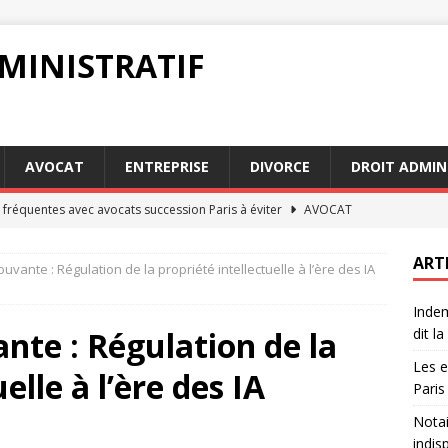
MINISTRATIF
AVOCAT
ENTREPRISE
DIVORCE
DROIT ADMIN
 fréquentes avec avocats succession Paris à éviter
AVOCAT
acte authentique : pourquoi c’est indispensable pour une
ART
uvante : Régulation de la propriété intellectuelle à l’ère des IA
Indem
on forfaitaire : guide pratique pour les assurés
JURIDIQUE
nte : Régulation de la
dit la 
circonstanciés : exemples pratiques pour les avocats
AVOCAT
Les e
elle à l’ère des IA
on forfaitaire en cas d’accident : que dit la loi
DROIT
Paris
Notai
indis