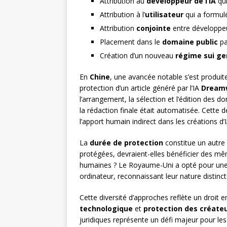
Attribution au
développeur de l’IA
qui
Attribution à l’
utilisateur
qui a formulé
Attribution
conjointe
entre développeur
Placement dans le
domaine public
pa
Création d’un nouveau
régime sui ge
En
Chine
, une avancée notable s’est produit
protection d’un article généré par l’IA
Dreamw
l’arrangement, la sélection et l’édition des 
la rédaction finale était automatisée. Cette 
l’apport humain indirect dans les créations d’I
La
durée de protection
constitue un autre 
protégées, devraient-elles bénéficier des m
humaines ? Le Royaume-Uni a opté pour une 
ordinateur, reconnaissant leur nature distinct
Cette diversité d’approches reflète un droit e
technologique
et
protection des créate
juridiques représente un défi majeur pour le