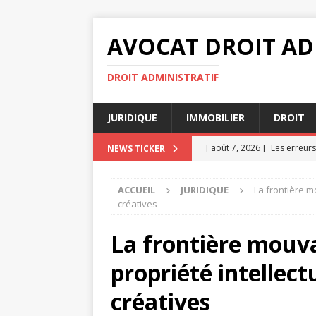
AVOCAT DROIT AD
DROIT ADMINISTRATIF
JURIDIQUE
IMMOBILIER
DROIT
[ août 7, 2026 ]
Les erreurs
NEWS TICKER
[ août 4, 2026 ]
Notaire et 
ACCUEIL
JURIDIQUE
La frontière mo
succession
JURIDIQUE
créatives
[ août 3, 2026 ]
Indemnisati
La frontière mouva
[ juillet 31, 2026 ]
Rapports 
propriété intellectu
[ août 7, 2026 ]
Indemnisati
créatives