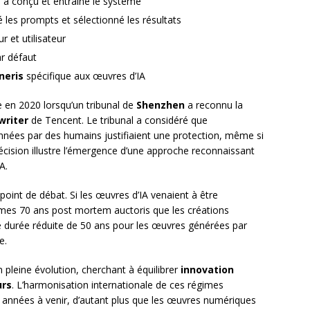
 a conçu et entraîné le système
 les prompts et sélectionné les résultats
 et utilisateur
r défaut
neris
spécifique aux œuvres d’IA
e en 2020 lorsqu’un tribunal de
Shenzhen
a reconnu la
riter
de Tencent. Le tribunal a considéré que
données par des humains justifiaient une protection, même si
décision illustre l’émergence d’une approche reconnaissant
A.
point de débat. Si les œuvres d’IA venaient à être
êmes 70 ans post mortem auctoris que les créations
durée réduite de 50 ans pour les œuvres générées par
e.
n pleine évolution, cherchant à équilibrer
innovation
urs
. L’harmonisation internationale de ces régimes
s années à venir, d’autant plus que les œuvres numériques