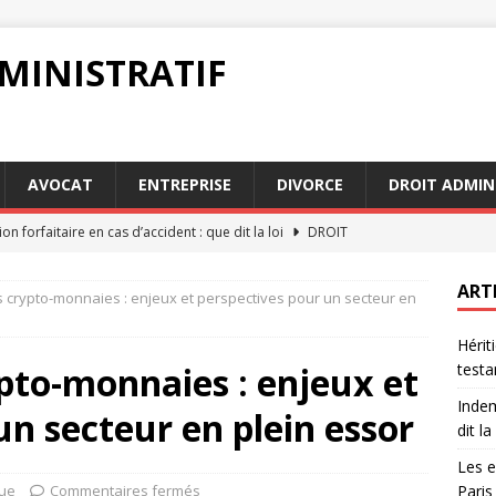
MINISTRATIF
AVOCAT
ENTREPRISE
DIVORCE
DROIT ADMIN
on forfaitaire en cas d’accident : que dit la loi
DROIT
 fréquentes avec avocats succession Paris à éviter
AVOCAT
ART
 crypto-monnaies : enjeux et perspectives pour un secteur en
acte authentique : pourquoi c’est indispensable pour une
Hérit
pto-monnaies : enjeux et
testa
on forfaitaire : guide pratique pour les assurés
JURIDIQUE
Indem
un secteur en plein essor
droits et devoirs en matière de testament et de succession
dit la 
Les e
que
Commentaires fermés
Paris