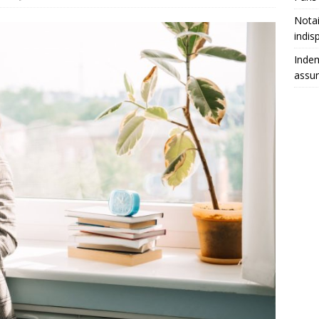
Notai
indis
Indem
assu