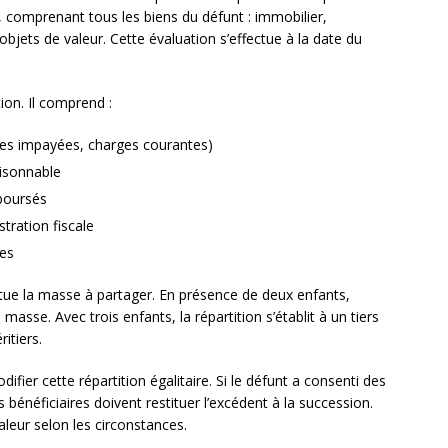
ut, comprenant tous les biens du défunt : immobilier,
jets de valeur. Cette évaluation s’effectue à la date du
ion. Il comprend :
res impayées, charges courantes)
aisonnable
boursés
tration fiscale
tes
titue la masse à partager. En présence de deux enfants,
sse. Avec trois enfants, la répartition s’établit à un tiers
itiers.
ifier cette répartition égalitaire. Si le défunt a consenti des
 bénéficiaires doivent restituer l’excédent à la succession.
aleur selon les circonstances.