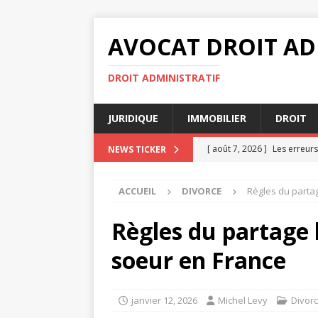
AVOCAT DROIT AD
DROIT ADMINISTRATIF
JURIDIQUE
IMMOBILIER
DROIT
[ août 7, 2026 ]
Les erreurs
NEWS TICKER
[ août 4, 2026 ]
Notaire et 
ACCUEIL
DIVORCE
Règles du partag
succession
JURIDIQUE
[ août 3, 2026 ]
Indemnisati
Règles du partage 
[ juillet 31, 2026 ]
Rapports 
soeur en France
[ août 7, 2026 ]
Indemnisati
janvier 12, 2026
Michel Levy
Divor