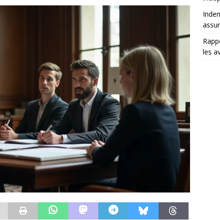
Indem
assu
Rappo
les a