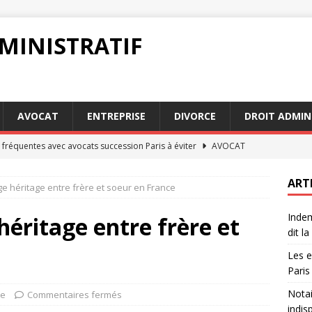
MINISTRATIF
AVOCAT
ENTREPRISE
DIVORCE
DROIT ADMIN
 fréquentes avec avocats succession Paris à éviter
AVOCAT
acte authentique : pourquoi c’est indispensable pour une
ART
e héritage entre frère et soeur en France
Indem
on forfaitaire : guide pratique pour les assurés
JURIDIQUE
héritage entre frère et
dit la 
circonstanciés : exemples pratiques pour les avocats
AVOCAT
Les e
on forfaitaire en cas d’accident : que dit la loi
DROIT
Paris
Notai
ce
Commentaires fermés
indis