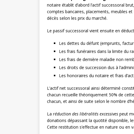
notaire établit d’abord l’actif successoral br
comptes bancaires, placements, meubles et ob
décès selon les prix du marché.
Le passif successoral vient ensuite en déduct
Les dettes du défunt (emprunts, factu
Les frais funéraires dans la limite du r
Les frais de dernière maladie non rem
Les droits de succession dus à l’adminis
Les honoraires du notaire et frais d’ac
L’actif net successoral ainsi déterminé cons
chacun recueille théoriquement 50% de cette ma
chacun, et ainsi de suite selon le nombre d’hér
La
réduction des libéralités excessives
peut mod
donations dépassant la quotité disponible, les
Cette restitution s’effectue en nature ou en v