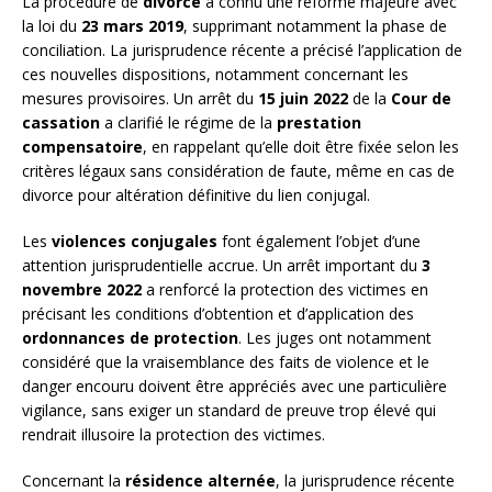
La procédure de
divorce
a connu une réforme majeure avec
la loi du
23 mars 2019
, supprimant notamment la phase de
conciliation. La jurisprudence récente a précisé l’application de
ces nouvelles dispositions, notamment concernant les
mesures provisoires. Un arrêt du
15 juin 2022
de la
Cour de
cassation
a clarifié le régime de la
prestation
compensatoire
, en rappelant qu’elle doit être fixée selon les
critères légaux sans considération de faute, même en cas de
divorce pour altération définitive du lien conjugal.
Les
violences conjugales
font également l’objet d’une
attention jurisprudentielle accrue. Un arrêt important du
3
novembre 2022
a renforcé la protection des victimes en
précisant les conditions d’obtention et d’application des
ordonnances de protection
. Les juges ont notamment
considéré que la vraisemblance des faits de violence et le
danger encouru doivent être appréciés avec une particulière
vigilance, sans exiger un standard de preuve trop élevé qui
rendrait illusoire la protection des victimes.
Concernant la
résidence alternée
, la jurisprudence récente