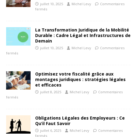
juillet 10, 2025
Michel Levy
Commentaires
fermés
La Transformation Juridique de la Mobilité
Durable : Cadre Légal et Infrastructures de
Demain
juillet 10, 2025
Michel Levy
Commentaires
fermés
Optimisez votre fiscalité grâce aux
montages juridiques : stratégies légales
et efficaces
juillet 8, 2025
Michel Levy
Commentaires
fermés
Obligations Légales des Employeurs : Ce
Qu’il Faut Savoir
juillet 6, 2025
Michel Levy
Commentaires
fermés